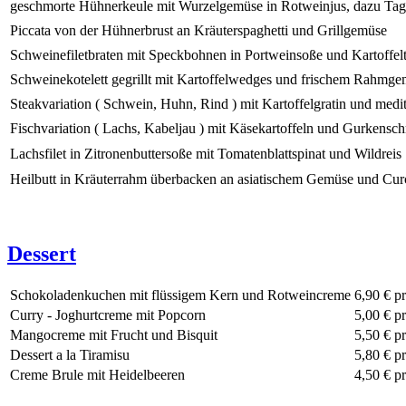
geschmorte Hühnerkeule mit Wurzelgemüse in Rotweinjus, dazu Tagl
Piccata von der Hühnerbrust an Kräuterspaghetti und Grillgemüse
Schweinefiletbraten mit Speckbohnen in Portweinsoße und Kartoffelt
Schweinekotelett gegrillt mit Kartoffelwedges und frischem Rahmg
Steakvariation ( Schwein, Huhn, Rind ) mit Kartoffelgratin und me
Fischvariation ( Lachs, Kabeljau ) mit Käsekartoffeln und Gurken
Lachsfilet in Zitronenbuttersoße mit Tomatenblattspinat und Wildreis
Heilbutt in Kräuterrahm überbacken an asiatischem Gemüse und Cur
Dessert
Schokoladenkuchen mit flüssigem Kern und Rotweincreme
6,90 €
p
Curry - Joghurtcreme mit Popcorn
5,00 €
p
Mangocreme mit Frucht und Bisquit
5,50 €
p
Dessert a la Tiramisu
5,80 €
p
Creme Brule mit Heidelbeeren
4,50 €
p