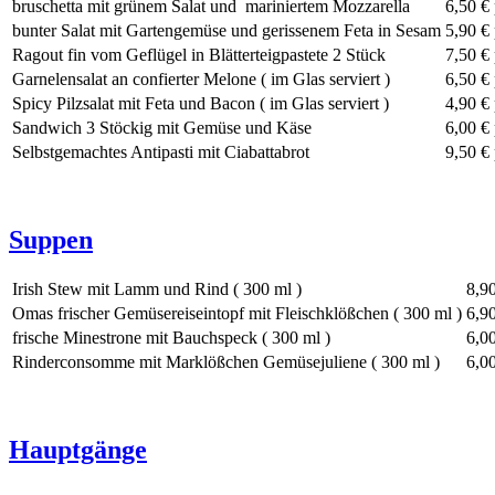
bruschetta mit grünem Salat und mariniertem Mozzarella
6,50 €
bunter Salat mit Gartengemüse und gerissenem Feta in Sesam
5,90 €
Ragout fin vom Geflügel in Blätterteigpastete 2 Stück
7,50 €
Garnelensalat an confierter Melone ( im Glas serviert )
6,50 €
Spicy Pilzsalat mit Feta und Bacon ( im Glas serviert )
4,90 €
Sandwich 3 Stöckig mit Gemüse und Käse
6,00 €
Selbstgemachtes Antipasti mit Ciabattabrot
9,50 €
Suppen
Irish Stew mit Lamm und Rind ( 300 ml )
8,9
Omas frischer Gemüsereiseintopf mit Fleischklößchen ( 300 ml )
6,9
frische Minestrone mit Bauchspeck ( 300 ml )
6,0
Rinderconsomme mit Marklößchen Gemüsejuliene ( 300 ml )
6,0
Hauptgänge